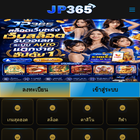
ลงทะเบียน
เข้าสู่ระบบ
เกมสุดฮอต
สล็อต
คาสิโน
กีฬา